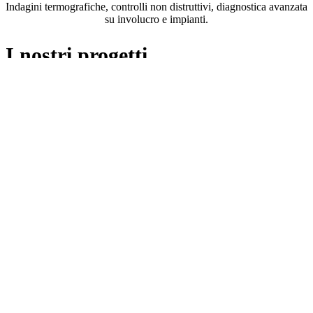
Indagini termografiche, controlli non distruttivi, diagnostica avanzata
su involucro e impianti.
I nostri progetti
Il portfolio di
BM Engineering
riflette la nostra capacità di operare
con successo in molteplici settori, tra cui
grande distribuzione
,
industria
,
hospitality
,
cultura
,
patrimonio storico
e
residenziale
.
Ogni progetto rappresenta per noi una sfida specifica, affrontata con
rigore tecnico,
approccio integrato
e attenzione costante alle
esigenze del cliente.
Progetti
Progettazione Hotel Pisana Roma
Centro commerciale La Romanina